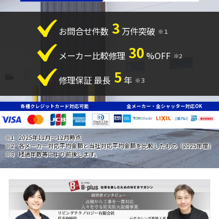
3
お問合せ件数
万件突破
※１
30
メーカー比較修理
%OFF
※2
5
修理保証 最長
年
※３
各種クレジットカード対応可能
全メーカー・全シャッター対応OK
2025年11月〜12月時点
各メーカー対応平均金額と当社対応平均金額を比較したもの（2025年度）
経過年数等により前後します。