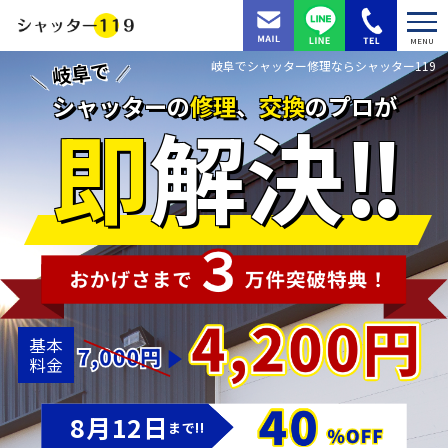
MENU
岐阜で
岐阜でシャッター修理ならシャッター119
シャッターの
修理
、
交換
の
プロ
が
即
解決
基本
料金
8
月
12
日
まで!!