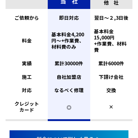
当 社
他 社
ご依頼から
即日対応
翌日〜２,3日後
基本料金
基本料金4,200
15,000円
料金
円〜
+作業費、
+作業費、材料
材料費のみ
費
実績
累計30000件
累計6000件
施工
自社加盟店
下請け会社
対応
なるべく修理
交換
クレジット
×
◎
カード