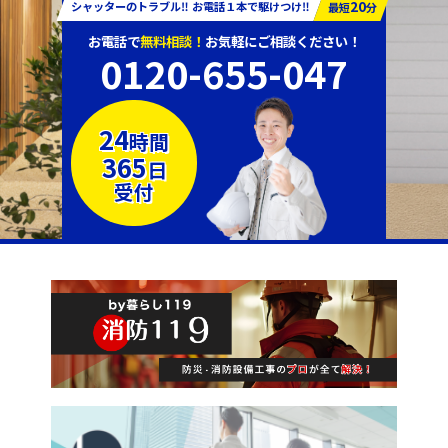
20
シャッターのトラブル‼︎ お電話１本で駆けつけ‼︎
最短
分
お電話で
無料相談！
お気軽にご相談ください！
0120-655-047
24
時間
365
日
受付