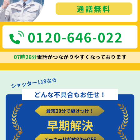
通話
無料
0120-646-022
07
時
26
分
電話がつながりやすくなっております
シャッター119なら
どんな不具合もお任せ！
最短20分で駆けつけ！
早期解決
メーカー比較約30％OFF