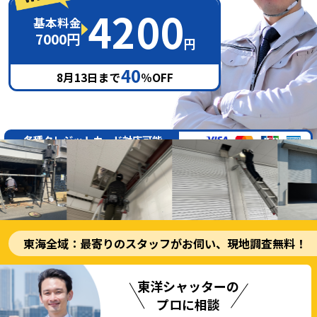
4200
基本料金
7000円
円
40
8
月
13
日まで
％OFF
各種クレジットカード対応可能
東海全域：最寄りのスタッフがお伺い、現地調査無料！
東洋シャッターの
プロに相談