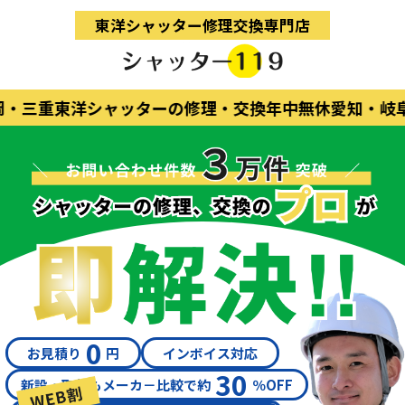
東洋シャッター修理交換専門店
・三重
東洋シャッターの修理・交換
年中無休
愛知・岐阜
0
お見積り
円
インボイス対応
30
新設・取替もメーカ－比較で約
％OFF