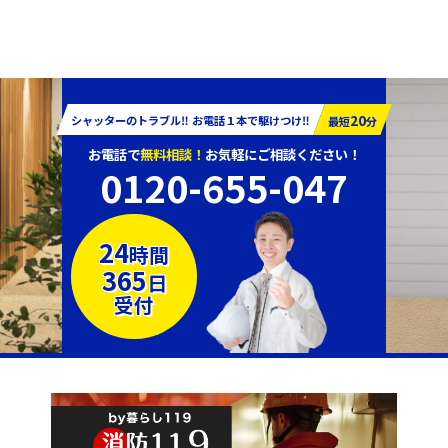
20
シャッターのトラブル‼︎ お電話１本で駆けつけ‼︎
最短
分
お電話で
無料相談！
お気軽にご相談ください！
0120-655-047
24
時間
365
日
受付